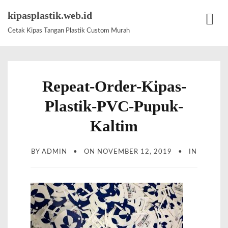
S
kipasplastik.web.id
k
Cetak Kipas Tangan Plastik Custom Murah
M
i
e
p
n
t
u
Repeat-Order-Kipas-
o
c
Plastik-PVC-Pupuk-
o
Kaltim
n
t
BY
ADMIN
ON
NOVEMBER 12, 2019
IN
e
n
t