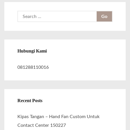
S
e
a
r
c
Hubungi Kami
h
f
081288110016
o
r
:
Recent Posts
Kipas Tangan – Hand Fan Custom Untuk
Contact Center 150227