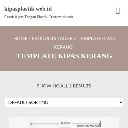
S
kipasplastik.web.id
k
Cetak Kipas Tangan Plastik Custom Murah
M
i
e
p
n
t
HOME
/ PRODUCTS TAGGED “TEMPLATE KIPAS
u
o
KERANG”
TEMPLATE KIPAS KERANG
c
o
n
t
SHOWING ALL 2 RESULTS
e
n
t