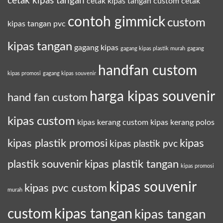
cetak kipas tangan
cetak kipas tangan custom
cetak
contoh gimmick
custom
kipas tangan pvc
kipas tangan
gagang kipas
gagang kipas plastik murah
gagang
handfan custom
kipas promosi
gagang kipas souvenir
harga kipas souvenir
hand fan custom
kipas custom
kipas kerang custom
kipas kerang polos
kipas plastik promosi
kipas
kipas plastik pvc
plastik souvenir
kipas plastik tangan
kipas promosi
kipas souvenir
kipas pvc custom
murah
kipas tangan
custom
kipas tangan