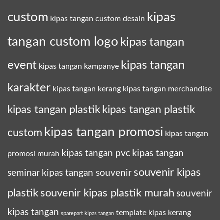
custom
kipas
kipas tangan custom desain
tangan custom logo
kipas tangan
event
kipas tangan
kipas tangan kampanye
karakter
kipas tangan kerang
kipas tangan merchandise
kipas tangan plastik
kipas tangan plastik
kipas tangan promosi
custom
kipas tangan
kipas tangan pvc
kipas tangan
promosi murah
souvenir kipas
seminar
kipas tangan souvenir
plastik
souvenir kipas plastik murah
souvenir
kipas tangan
template kipas kerang
sparepart kipas tangan