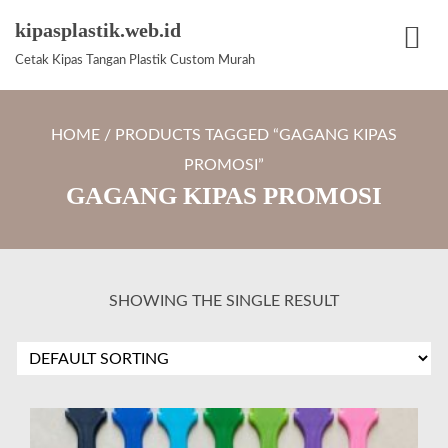
S
kipasplastik.web.id
k
Cetak Kipas Tangan Plastik Custom Murah
M
i
e
p
n
t
HOME
/ PRODUCTS TAGGED “GAGANG KIPAS
u
o
PROMOSI”
GAGANG KIPAS PROMOSI
c
o
n
t
SHOWING THE SINGLE RESULT
e
n
t