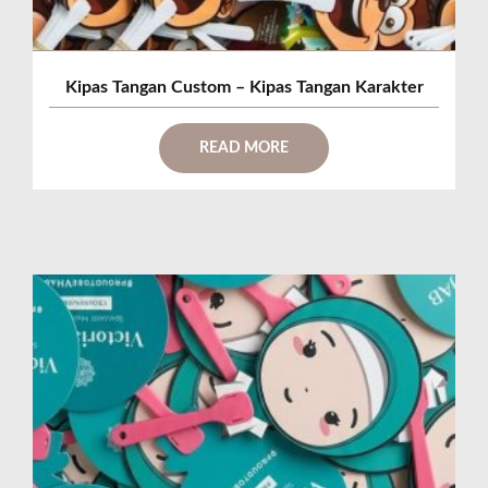
Kipas Tangan Custom – Kipas Tangan Karakter
READ MORE