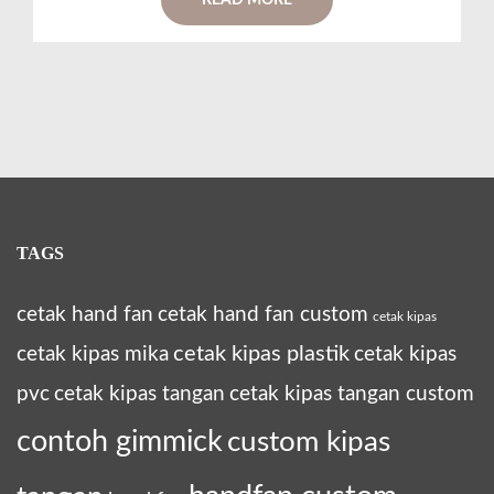
TAGS
cetak hand fan
cetak hand fan custom
cetak kipas
cetak kipas plastik
cetak kipas mika
cetak kipas
pvc
cetak kipas tangan
cetak kipas tangan custom
contoh gimmick
custom kipas