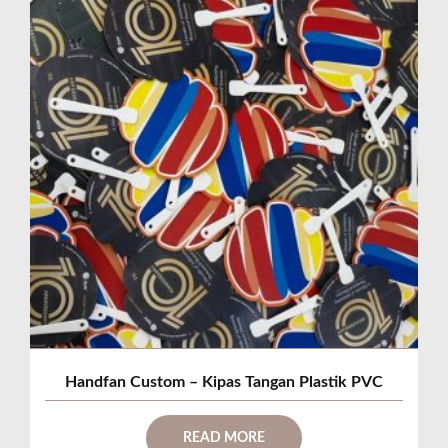
Handfan Custom – Kipas Tangan Plastik PVC
READ MORE