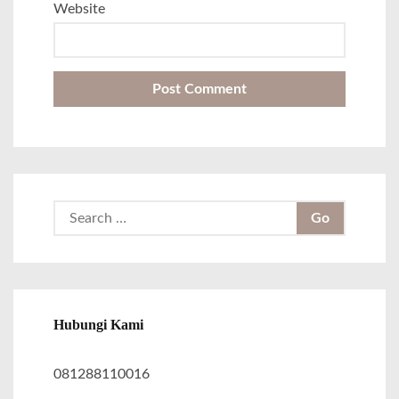
Website
S
e
a
r
c
Hubungi Kami
h
f
081288110016