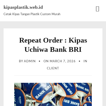
S
kipasplastik.web.id
k
Cetak Kipas Tangan Plastik Custom Murah
M
i
e
p
n
t
u
Repeat Order : Kipas
o
c
Uchiwa Bank BRI
o
n
BY
ADMIN
ON
MARCH 7, 2026
IN
t
CLIENT
e
n
t