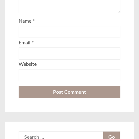
Name
*
Email
*
Website
S