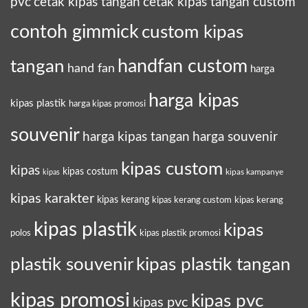
pvc
cetak kipas tangan
cetak kipas tangan custom
contoh gimmick
custom kipas
tangan
handfan custom
hand fan
harga
harga kipas
kipas plastik
harga kipas promosi
souvenir
harga kipas tangan
harga souvenir
kipas custom
kipas
kipas costum
kipas kampanye
kipas
kipas karakter
kipas kerang
kipas kerang custom
kipas kerang
kipas plastik
kipas
polos
kipas plastik promosi
plastik souvenir
kipas plastik tangan
kipas promosi
kipas pvc
kipas pvc