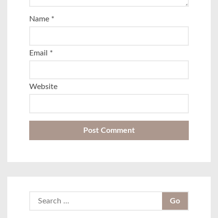
Name
*
Email
*
Website
S
e