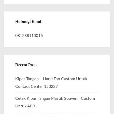
a
r
c
Hubungi Kami
h
f
081288110016
o
r
:
Recent Posts
Kipas Tangan – Hand Fan Custom Untuk
Contact Center 150227
Cetak Kipas Tangan Plastik Souvenir Custom
Untuk APR