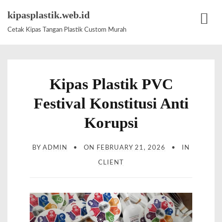
S
kipasplastik.web.id
k
Cetak Kipas Tangan Plastik Custom Murah
M
i
e
p
n
t
u
Kipas Plastik PVC
o
c
Festival Konstitusi Anti
o
Korupsi
n
t
BY
ADMIN
ON
FEBRUARY 21, 2026
IN
e
CLIENT
n
t