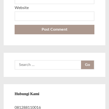
Website
S
e
a
r
c
Hubungi Kami
h
f
081288110016