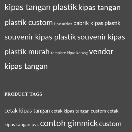
kipas tangan plastik
kipas tangan
plastik custom
pabrik kipas plastik
kipas uchiwa
souvenir kipas plastik
souvenir kipas
plastik murah
vendor
template kipas kerang
kipas tangan
PRODUCT TAGS
cetak kipas tangan
cetak kipas tangan custom
cetak
contoh gimmick
custom
kipas tangan pvc