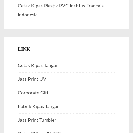
Cetak Kipas Plastik PVC Institus Francais
Indonesia
LINK
Cetak Kipas Tangan
Jasa Print UV
Corporate Gift
Pabrik Kipas Tangan
Jasa Print Tumbler