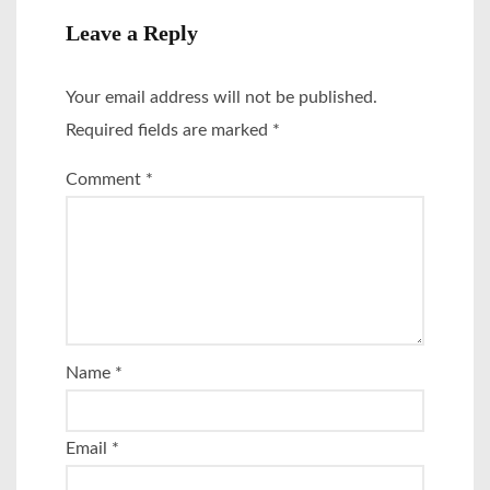
Leave a Reply
Your email address will not be published.
Required fields are marked
*
Comment
*
Name
*
Email
*