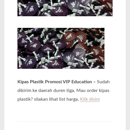
Kipas Plastik Promosi VIP Education –
Sudah
dikirim ke daerah duren tiga, Mau order kipas
plastik? silakan lihat list harga,
Klik disini