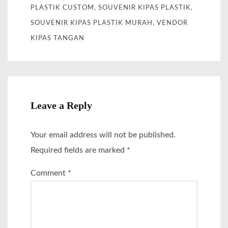
PLASTIK CUSTOM
,
SOUVENIR KIPAS PLASTIK
,
SOUVENIR KIPAS PLASTIK MURAH
,
VENDOR
KIPAS TANGAN
Leave a Reply
Your email address will not be published.
Required fields are marked
*
Comment
*