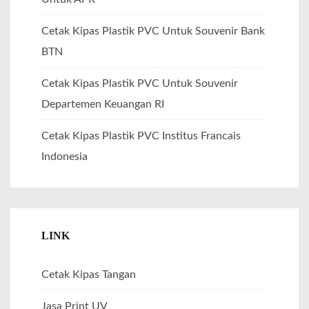
Cetak Kipas Plastik PVC Untuk Souvenir Bank
BTN
Cetak Kipas Plastik PVC Untuk Souvenir
Departemen Keuangan RI
Cetak Kipas Plastik PVC Institus Francais
Indonesia
LINK
Cetak Kipas Tangan
Jasa Print UV