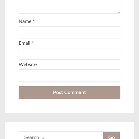
Name
*
Email
*
Website
S