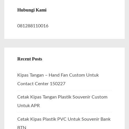
c
Hubungi Kami
h
f
081288110016
o
r
:
Recent Posts
Kipas Tangan – Hand Fan Custom Untuk
Contact Center 150227
Cetak Kipas Tangan Plastik Souvenir Custom
Untuk APR
Cetak Kipas Plastik PVC Untuk Souvenir Bank
BTN