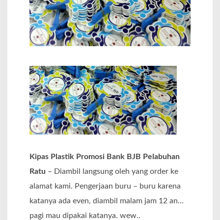
Kipas Plastik Promosi Bank BJB Pelabuhan
Ratu
– Diambil langsung oleh yang order ke
alamat kami. Pengerjaan buru – buru karena
katanya ada even, diambil malam jam 12 an…
pagi mau dipakai katanya. wew..