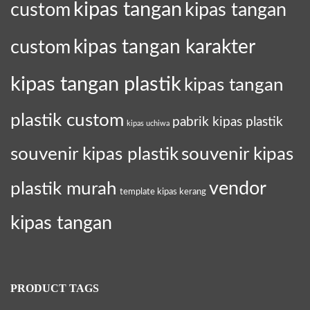
kipas tangan
kipas tangan
custom
kipas tangan karakter
custom
kipas tangan plastik
kipas tangan
plastik custom
pabrik kipas plastik
kipas uchiwa
souvenir kipas plastik
souvenir kipas
plastik murah
vendor
template kipas kerang
kipas tangan
PRODUCT TAGS