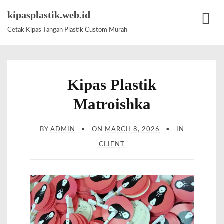
S
kipasplastik.web.id
k
Cetak Kipas Tangan Plastik Custom Murah
M
i
e
p
n
t
u
Kipas Plastik
o
c
Matroishka
o
n
BY
ADMIN
ON
MARCH 8, 2026
IN
t
CLIENT
e
n
t