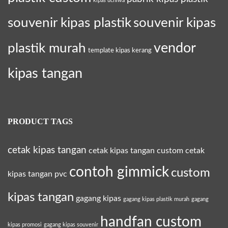
kipas uchiwa
souvenir kipas plastik
souvenir kipas
plastik murah
vendor
template kipas kerang
kipas tangan
PRODUCT TAGS
cetak kipas tangan
cetak kipas tangan custom
cetak
contoh gimmick
custom
kipas tangan pvc
kipas tangan
gagang kipas
gagang kipas plastik murah
gagang
handfan custom
kipas promosi
gagang kipas souvenir