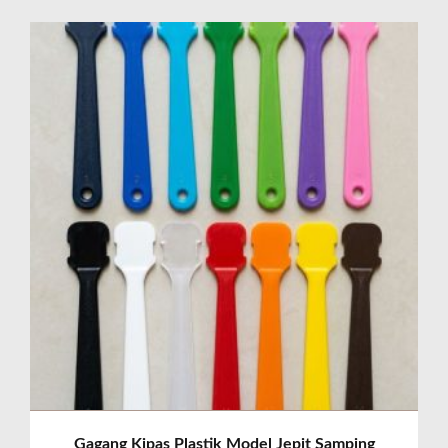
Gagang Kipas Plastik Model Jepit Samping