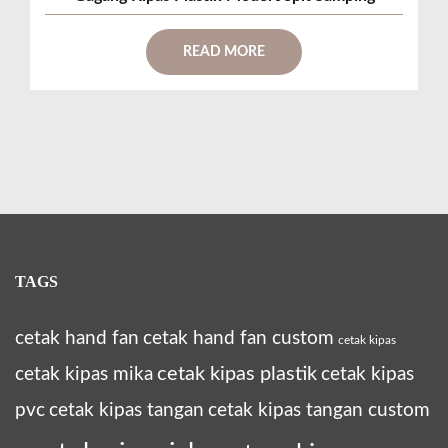
READ MORE
TAGS
cetak hand fan
cetak hand fan custom
cetak kipas
cetak kipas plastik
cetak kipas mika
cetak kipas
pvc
cetak kipas tangan
cetak kipas tangan custom