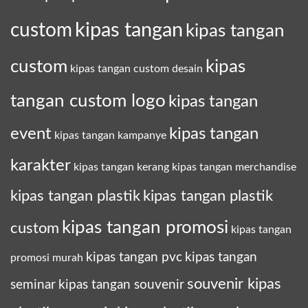
kipas tangan
custom
kipas tangan
custom
kipas
kipas tangan custom desain
tangan custom logo
kipas tangan
event
kipas tangan
kipas tangan kampanye
karakter
kipas tangan kerang
kipas tangan merchandise
kipas tangan plastik
kipas tangan plastik
kipas tangan promosi
custom
kipas tangan
kipas tangan pvc
kipas tangan
promosi murah
souvenir kipas
seminar
kipas tangan souvenir