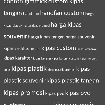
contoh gimmick
custom kipas
tangan
handfan custom
hand fan
harga
harga kipas
kipas plastik
harga kipas promosi
souvenir
harga kipas tangan
harga souvenir
kipas custom
kipas
kipas costum
kipas kampanye
kipas
kipas karakter
kipas kerang
kipas kerang custom
kipas kerang
kipas plastik
kipas
polos
kipas plastik promosi
plastik souvenir
kipas plastik tangan
kipas promosi
kipas pvc
kipas pvc